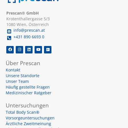
Prescan® GmbH
Krotenthallergasse 5/3
1080 Wien, Österreich
info@prescan.at
+431 890 6693 0
F
I
L
Y
G
a
n
i
o
o
c
s
n
u
o
e
t
k
t
g
Über Prescan
b
a
e
u
l
o
g
d
b
e
Kontakt
o
r
i
e
-
k
a
n
p
Unsere Standorte
m
l
u
Unser Team
s
Häufig gestellte Fragen
-
s
Medizinischer Ratgeber
q
u
a
Untersuchungen
r
e
Total Body Scan®
Vorsorgeuntersuchungen
Ärztliche Zweitmeinung