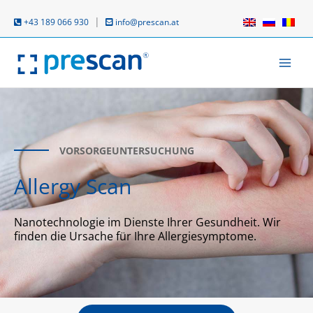
Zum
Inhalt
|
+43 189 066 930
info@prescan.at
springen
VORSORGEUNTERSUCHUNG
Allergy Scan
Nanotechnologie im Dienste Ihrer Gesundheit. Wir
finden die Ursache für Ihre Allergiesymptome.