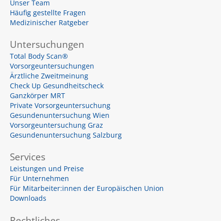
u
Unser Team
s
Häufig gestellte Fragen
-
s
Medizinischer Ratgeber
q
u
a
Untersuchungen
r
e
Total Body Scan®
Vorsorgeuntersuchungen
Ärztliche Zweitmeinung
Check Up Gesundheitscheck
Ganzkörper MRT
Private Vorsorgeuntersuchung
Gesundenuntersuchung Wien
Vorsorgeuntersuchung Graz
Gesundenuntersuchung Salzburg
Services
Leistungen und Preise
Für Unternehmen
Für Mitarbeiter:innen der Europäischen Union
Downloads
Rechtliches