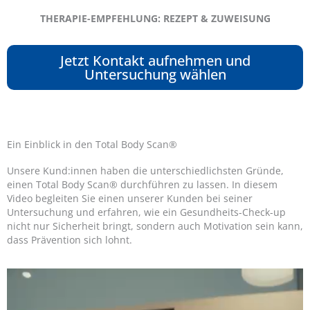
THERAPIE-EMPFEHLUNG: REZEPT & ZUWEISUNG
Jetzt Kontakt aufnehmen und
Untersuchung wählen
Ein Einblick in den Total Body Scan®
Unsere Kund:innen haben die unterschiedlichsten Gründe,
einen Total Body Scan® durchführen zu lassen. In diesem
Video begleiten Sie einen unserer Kunden bei seiner
Untersuchung und erfahren, wie ein Gesundheits-Check-up
nicht nur Sicherheit bringt, sondern auch Motivation sein kann,
dass Prävention sich lohnt.