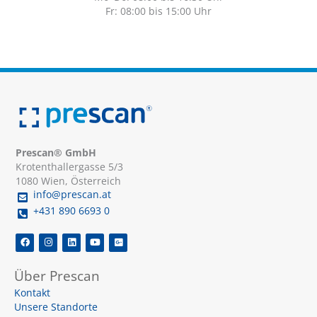
Fr: 08:00 bis 15:00 Uhr
Prescan® GmbH
Krotenthallergasse 5/3
1080 Wien, Österreich
info@prescan.at
+431 890 6693 0
F
I
L
Y
G
a
n
i
o
o
c
s
n
u
o
e
t
k
t
g
Über Prescan
b
a
e
u
l
o
g
d
b
e
Kontakt
o
r
i
e
-
k
a
n
p
Unsere Standorte
m
l