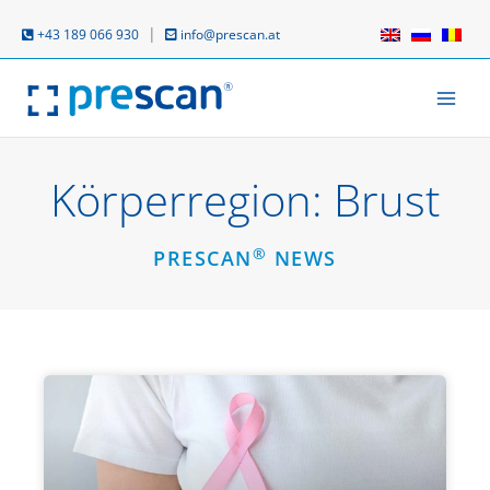
Zum
Inhalt
|
+43 189 066 930
info@prescan.at
springen
Körperregion: Brust
®
PRESCAN
NEWS