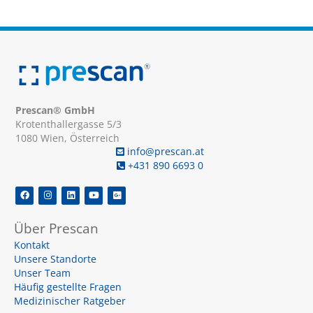
Prescan® GmbH
Krotenthallergasse 5/3
1080 Wien, Österreich
info@prescan.at
+431 890 6693 0
F
I
L
Y
G
a
n
i
o
o
c
s
n
u
o
e
t
k
t
g
Über Prescan
b
a
e
u
l
o
g
d
b
e
Kontakt
o
r
i
e
-
k
a
n
p
Unsere Standorte
m
l
u
Unser Team
s
Häufig gestellte Fragen
-
s
Medizinischer Ratgeber
q