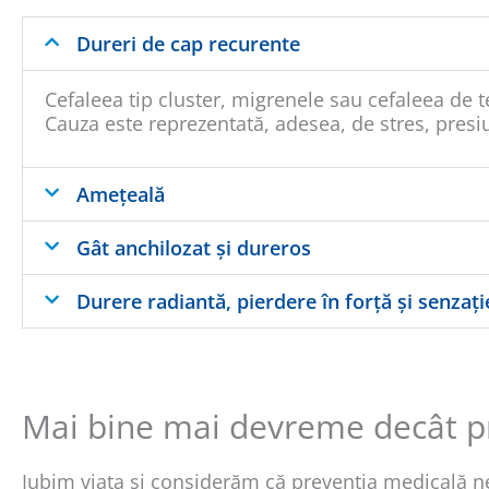
Dureri de cap recurente
Cefaleea tip cluster, migrenele sau cefaleea de
Cauza este reprezentată, adesea, de stres, presi
Amețeală
Gât anchilozat și dureros
Durere radiantă, pierdere în forță și senzați
Mai bine mai devreme decât pr
Iubim viața și considerăm că prevenția medicală ne