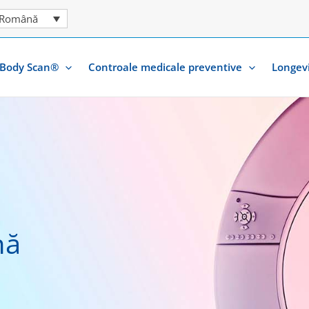
Română
 Body Scan®
Controale medicale preventive
Longev
nă