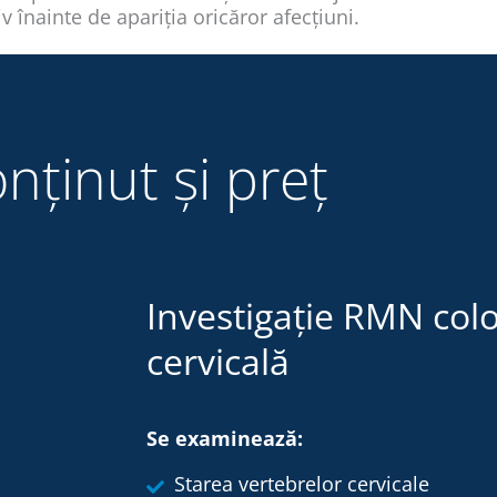
v înainte de apariția oricăror afecțiuni.
nținut și preț
Investigație RMN col
cervicală
Se examinează:
Starea vertebrelor cervicale