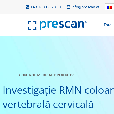
Skip
+43 189 066 930
|
info@prescan.at
to
content
Total
CONTROL MEDICAL PREVENTIV
Investigație RMN coloa
vertebrală cervicală