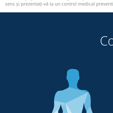
sens și prezentați-vă la un control medical preventi
Co