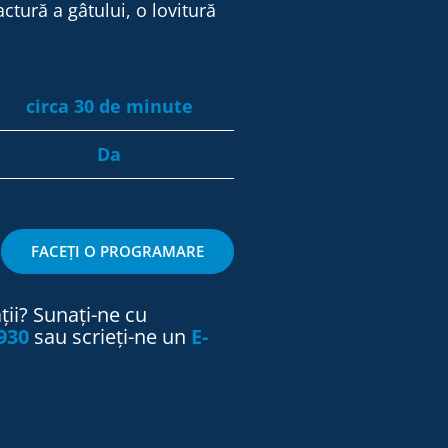
actură a gâtului, o lovitură
circa 30 de minute
Da
FACEȚI O PROGRAMARE
ii? Sunați-ne cu
930
sau scrieți-ne un
E-