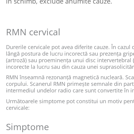
în schimb, exclude anumite cauze.
RMN cervical
Durerile cervicale pot avea diferite cauze. În cazul 
lângă postura de lucru incorectă sau prezența grip
(artroză) sau proeminența unui disc intervertebral 
incorecte la lucru sau din cauza unei suprasolicitări
RMN înseamnă rezonanță magnetică nucleară. Scan
corpului. Scanerul RMN primește semnale din part
intermediul undelor radio care sunt convertite în 
Următoarele simptome pot constitui un motiv pent
cervicale:
Simptome