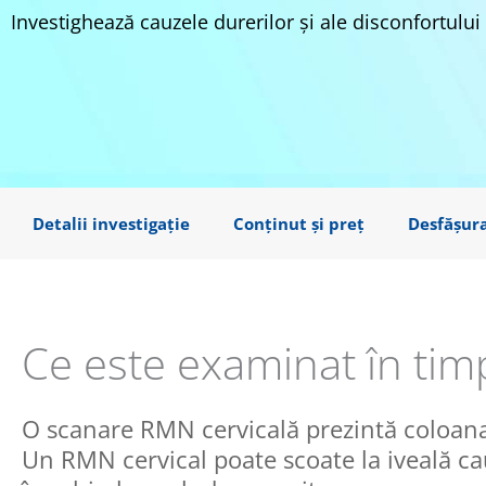
Investighează cauzele durerilor și ale disconfortului
Detalii investigație
Conținut și preț
Desfășur
Ce este examinat în tim
O scanare RMN cervicală prezintă coloana v
Un RMN cervical poate scoate la iveală cau