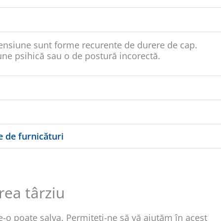
 tensiune sunt forme recurente de durere de cap.
une psihică sau o de postură incorectă.
e de furnicături
ea târziu
-o poate salva. Permiteți-ne să vă ajutăm în acest