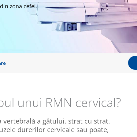
 din zona cefei.
are
pul unui RMN cervical?
ertebrală a gâtului, strat cu strat.
zele durerilor cervicale sau poate,