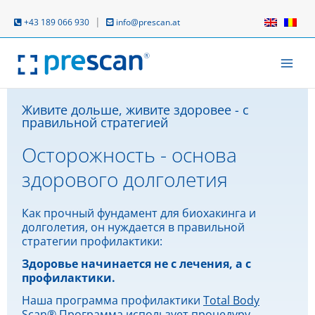
Перейти
к
|
+43 189 066 930
info@prescan.at
содержимому
Живите дольше, живите здоровее - с
правильной стратегией
Осторожность - основа
здорового долголетия
Как прочный фундамент для биохакинга и
долголетия, он нуждается в правильной
стратегии профилактики:
Здоровье начинается не с лечения, а с
профилактики.
Наша программа профилактики
Total Body
Scan®
Программа использует процедуру